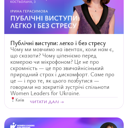
Публічні виступи: легко і без стресу
Чому ми мовчимо на івентах, коли нам є,
що сказати? Чому ціпеніємо перед
камерою чи мікрофоном? Це не про
скромність — це про звичайнісінький
природний страх і дискомфорт. Саме про
це — і про те, як цього позбутися —
говорили на закритій зустрічі спільноти
Women Leaders for Ukraine.
Київ
ЧИТАТИ ДАЛІ →