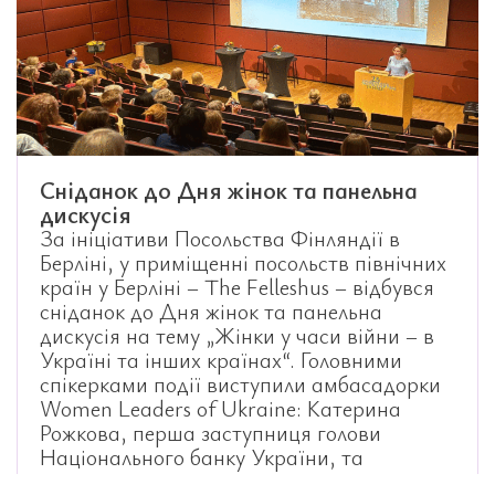
Сніданок до Дня жінок та панельна
дискусія
За ініціативи Посольства Фінляндії в
Берліні, у приміщенні посольств північних
країн у Берліні – The Felleshus – відбувся
сніданок до Дня жінок та панельна
дискусія на тему „Жінки у часи війни – в
Україні та інших країнах“. Головними
спікерками події виступили амбасадорки
Women Leaders of Ukraine: Катерина
Рожкова, перша заступниця голови
Національного банку України, та
Олександра Матвійчук, правозахисниця