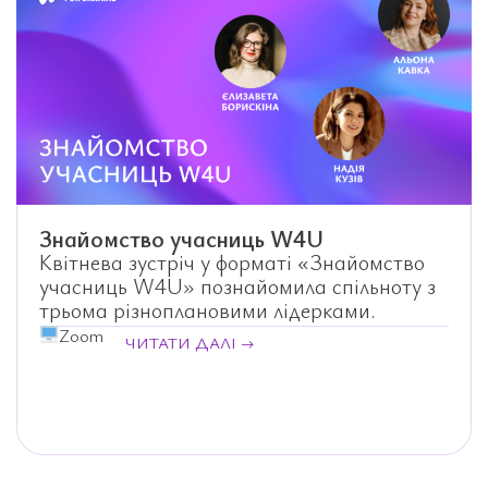
Знайомство учасниць W4U
Квітнева зустріч у форматі «Знайомство
учасниць W4U» познайомила спільноту з
трьома різноплановими лідерками.
Zoom
ЧИТАТИ ДАЛІ →