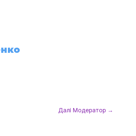
Проєкти
Національна відзнака
Долучитись
енко
Далі Модератор
→