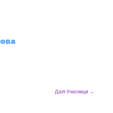
Проєкти
Національна відзнака
Долучитись
рова
Далі Учасниця
→