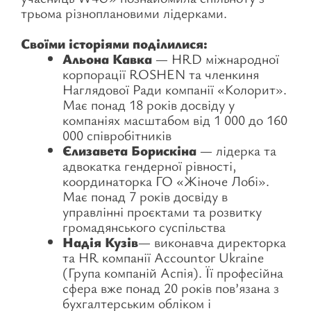
трьома різноплановими лідерками.
Своїми історіями поділилися:
Альона Кавка
— HRD міжнародної
корпорації ROSHEN та членкиня
Наглядової Ради компанії «Колорит».
Має понад 18 років досвіду у
компаніях масштабом від 1 000 до 160
000 співробітників
Єлизавета Борискіна
— лідерка та
адвокатка гендерної рівності,
координаторка ГО «Жіноче Лобі».
Має понад 7 років досвіду в
управлінні проєктами та розвитку
громадянського суспільства
Надія Кузів
— виконавча директорка
та HR компанії Accountor Ukraine
(Група компаній Аспія). Її професійна
сфера вже понад 20 років пов’язана з
бухгалтерським обліком і