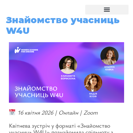
Знайомство учасниць
Національна відзнака
W4U
16 квітня 2026 | Онлайн | Zoom
Квітнева зустріч у форматі «Знайомство
учасниць W4U» познайомила спільноту з