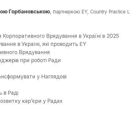
ою Горбановською
, п
артнеркою EY, Country Practice Le
я Корпоративного Врядування в Україні в 2025
ання в Україні, які проводить EY
ативного Врядування
джерів при роботі Ради
рансформувати у Наглядові
 в Раді
озвитку кар’єри у Радах