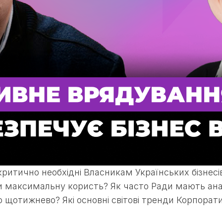
итично необхідні Власникам Українських бізнесів 
максимальну користь? Як часто Ради мають аналі
 щотижнево? Які основні світові тренди Корпорати